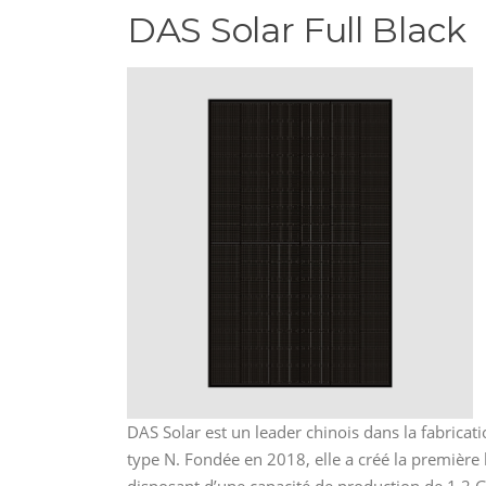
DAS Solar Full Black
DAS Solar est un leader chinois dans la fabricat
type N. Fondée en 2018, elle a créé la premièr
disposant d’une capacité de production de 1.2 